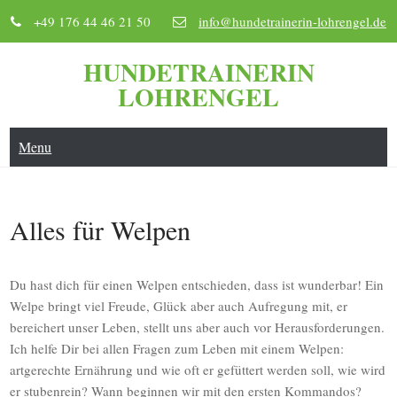
Skip
+49 176 44 46 21 50
info@hundetrainerin-lohrengel.de
to
content
HUNDETRAINERIN
LOHRENGEL
Menu
Alles für Welpen
Du hast dich für einen Welpen entschieden, dass ist wunderbar! Ein
Welpe bringt viel Freude, Glück aber auch Aufregung mit, er
bereichert unser Leben, stellt uns aber auch vor Herausforderungen.
Ich helfe Dir bei allen Fragen zum Leben mit einem Welpen:
artgerechte Ernährung und wie oft er gefüttert werden soll, wie wird
er stubenrein? Wann beginnen wir mit den ersten Kommandos?